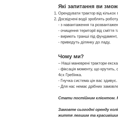
Які запитання ви змо
Орендувати трактор від кількох 
Досвідчені водії зроблять роботу
- з навантаження та розвантажен
- очищення території від сміття та
- вириють транші під фундамент,
- приведуть ділянку до ладу,
Чому ми?
– Наші маневрені трактори екск
- фіксація моменту, що крутить, 
4cx Гребінка.
- Гнучка система цін вас здивує.
- Для нас немає дрібних замовле
Стати постійним клієнтом. 
Замовте сьогодні оренду кол
життя легшим та красивішим