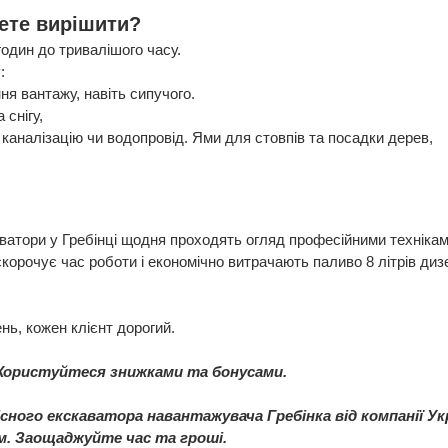
жете вирішити?
годин до тривалішого часу.
:
ня вантажу, навіть сипучого.
 снігу,
 каналізацію чи водопровід. Ями для стовпів та посадки дерев,
аватори у Гребінці щодня проходять огляд професійними техніка
скорочує час роботи і економічно витрачають паливо 8 літрів диз
нь, кожен клієнт дорогий.
Користуйтеся знижками та бонусами.
існого екскаватора навантажувача Гребінка від компанії 
. Заощаджуйте час та гроші.