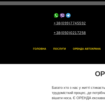
+38(099)7745592
+38(050)0217258
ГОЛОВНА
ПОСЛУГИ
ОРЕНДА АВТОКРАНА
ОР
Багато хто з нас у житті стикає
трудомісткий процес, де потрібна
вішати носа. Є ОРЕНДА екскават