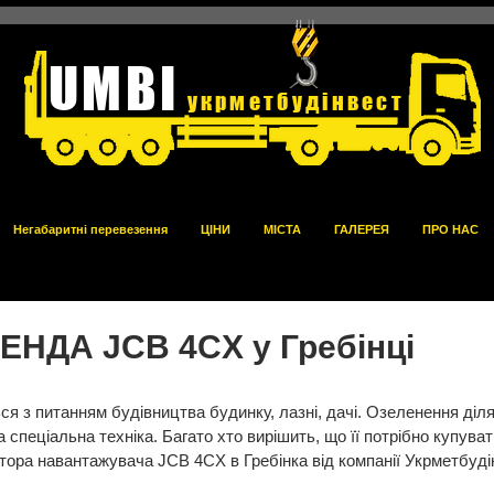
UMBI
укрметбудінвест
Негабаритні перевезення
ЦІНИ
МІСТА
ГАЛЕРЕЯ
ПРО НАС
ЕНДА JCB 4CX у Гребінці
ться з питанням будівництва будинку, лазні, дачі. Озеленення ді
 спеціальна техніка. Багато хто вирішить, що її потрібно купуват
ора навантажувача JCB 4CX в Гребінка від компанії Укрметбуді