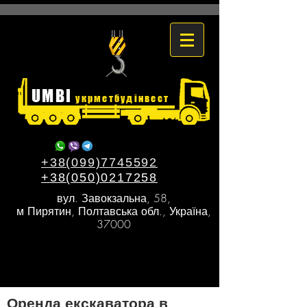
UMBI
укрметбудінвест
+38(099)7745592
+38(050)0217258
вул. Завокзальна, 58,
м Пирятин, Полтавська обл., Україна,
37000
Оренда екскаватора в