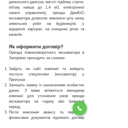
дизельного двигуна, висоті підйому стріли,
об'єму ковша до 1,4 м3, електронної
панелі управління), оренда ДжиБіСі
екскаватора дозволяє виконати цілу низку
земельних робіт на будівництві, у
відкритих кар'єрах, на очищенні річок та
каналів.
Як оформити договір?
Оренда повноповоротного екскаватора в
Запоріжжі проходить за схемою:
Зайдіть на сайт компанії та виберіть
послуги спецтехніки (екскаватор) у
Прилуках.
Залишіть заявку із зазначенням особистих
даних. З вами зв'яжеться менеджер
компанії для уточнення умов оренди
екскаватора на годину або тривалий
період.
Після внесення авансу та перевірки
фінансових документів підпишіть договір
оренди екскаватора із зазначенням ціни.