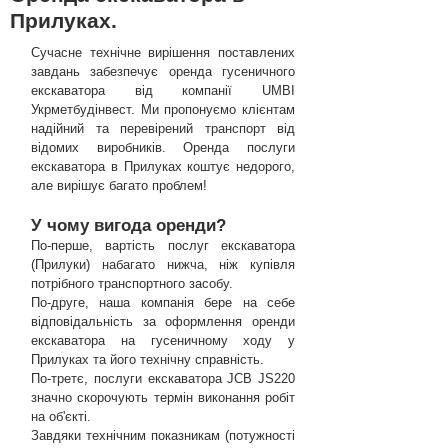
Прилуках.
Сучасне технічне вирішення поставлених
завдань забезпечує оренда гусеничного
екскаватора від компанії UMBI
Укрметбудінвест. Ми пропонуємо клієнтам
надійний та перевірений транспорт від
відомих виробників. Оренда послуги
екскаватора в Прилуках коштує недорого,
але вирішує багато проблем!
У чому вигода оренди?
По-перше, вартість послуг екскаватора
(Прилуки) набагато нижча, ніж купівля
потрібного транспортного засобу.
По-друге, наша компанія бере на себе
відповідальність за оформлення оренди
екскаватора на гусеничному ходу у
Прилуках та його технічну справність.
По-третє, послуги екскаватора JCB JS220
значно скорочують термін виконання робіт
на об'єкті.
Завдяки технічним показникам (потужності