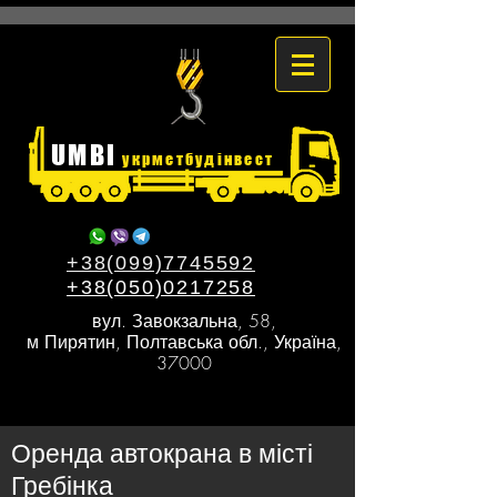
UMBI
укрметбудінвест
+38(099)7745592
+38(050)0217258
вул. Завокзальна, 58,
м Пирятин, Полтавська обл., Україна,
37000
Оренда автокрана в місті
Гребінка