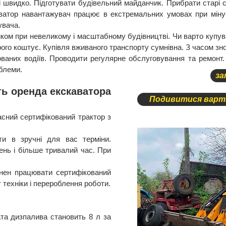
 і швидко. Підготувати будівельний майданчик. Прибрати старі с
каватор навантажувач працює в екстремальних умовах при міну
увача.
иком при невеликому і масштабному будівництві. Чи варто купу
ого коштує. Купівля вживаного транспорту сумнівна. З часом зно
ваних водіїв. Проводити регулярне обслуговування та ремонт.
блеми.
за
ть оренда екскаватора
Подивитися варті
сний сертифікований трактор з
ти в зручні для вас терміни.
нь і більше тривалий час. При
винен працювати сертифікований
т техніки і перероблення роботи.
та дизпалива становить 8 л за