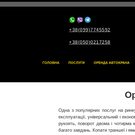
+38(099)7745592
+38(050)0217258
ГОЛОВНА
ПОСЛУГИ
ОРЕНДА АВТОКРАНА
Ор
Одна з популярних послуг на ринку
експлуатації, універсальний і екон
рукоять, поворот двома і чотирма
багато завдань. Копати траншеї і ям