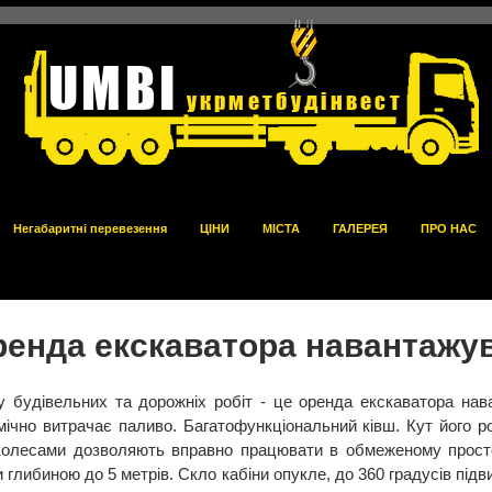
UMBI
укрметбудінвест
Негабаритні перевезення
ЦІНИ
МІСТА
ГАЛЕРЕЯ
ПРО НАС
енда екскаватора навантажу
 будівельних та дорожніх робіт - це оренда екскаватора нав
омічно витрачає паливо. Багатофункціональний ківш. Кут його ро
 колесами дозволяють вправно працювати в обмеженому прост
и глибиною до 5 метрів. Скло кабіни опукле, до 360 градусів підв