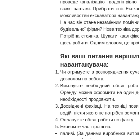
проведе каналізацію і водогін рівно
важкі вантажі. Прибрати сніг. Екс
можливостей екскаватора навантаж
На час він стане незамінним помічн
будівельної фірми? Нова техніка дор
Потрібна стоянка. Шукати кваліфіко
щось робити. Одним словом, це про
Які ваші питання виріши
навантажувача:
Чи отримуєте в розпорядження суча
дозволом на роботу.
Виконуєте необхідний обсяг робо
Оренду можна оформити на один де
необхідності продовжити.
Досвідчені фахівці. На техніці по
водій, після якого не потрібен ремон
Оплачуєте обсяг роботи по факту.
Економте час і гроші на:
паливі.
(За даними виробника витра