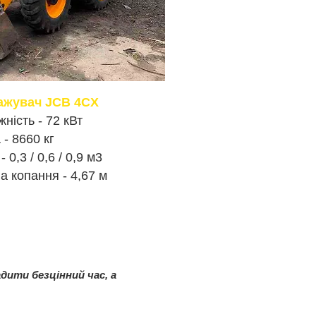
ажувач JCB 4CX
ність - 72 кВт
- 8660 кг
0,3 / 0,6 / 0,9 м3
 копання - 4,67 м
ити безцінний час, а