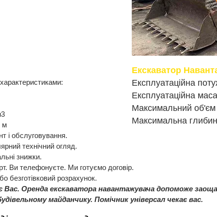
Екскаватор Навант
 характеристиками:
Експлуатаційна потуж
Експлуатаційна маса 
Максимальний об'єм - 
м3
Максимальна глибина
 м
т і обслуговування.
ярний технічний огляд.
альні знижки.
рт. Ви телефонуєте. Ми готуємо договір.
або безготівковий розрахунок.
є Вас. Оренда екскаватора навантажувача допоможе заощад
дівельному майданчику. Помічник універсал чекає вас.