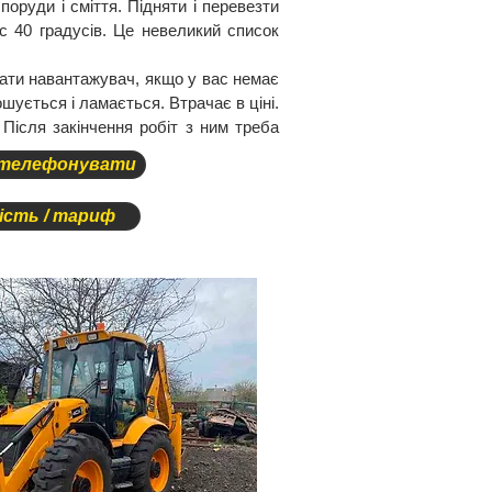
поруди і сміття. Підняти і перевезти
с 40 градусів. Це невеликий список
вати навантажувач, якщо у вас немає
шується і ламається. Втрачає в ціні.
 Після закінчення робіт з ним треба
телефонувати
сть / тариф