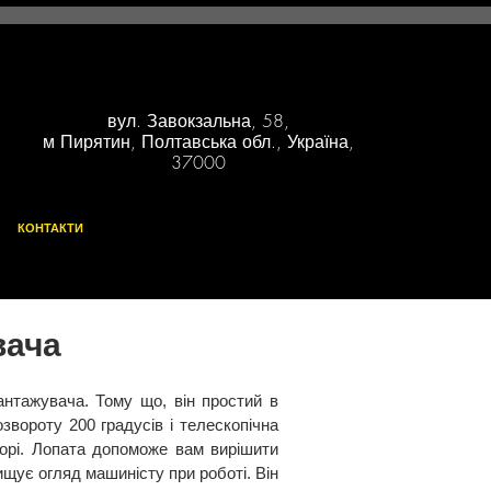
вул. Завокзальна, 58,
м Пирятин, Полтавська обл., Україна,
37000
КОНТАКТИ
вача
антажувача. Тому що, він простий в
звороту 200 градусів і телескопічна
орі. Лопата допоможе вам вирішити
ищує огляд машиністу при роботі. Він