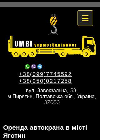
UMBI
укрметбудінвест
+38(099)7745592
+38(050)0217258
вул. Завокзальна, 58,
м Пирятин, Полтавська обл., Україна,
37000
Оренда автокрана в місті
Яготин