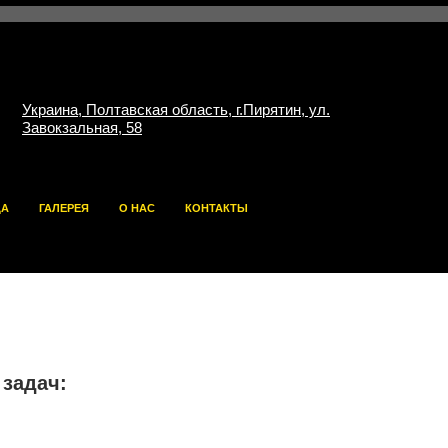
Украина, Полтавская область, г.Пирятин, ул.
Завокзальная, 58
ДА
ГАЛЕРЕЯ
О НАС
КОНТАКТЫ
 задач: