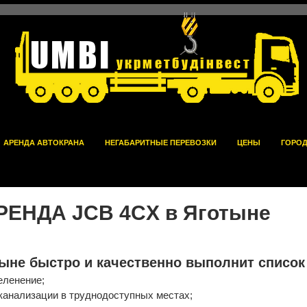
UMBI
укрметбудінвест
АРЕНДА АВТОКРАНА
НЕГАБАРИТНЫЕ ПЕРЕВОЗКИ
ЦЕНЫ
ГОРО
РЕНДА JCB 4CX в Яготыне
ыне быстро и качественно выполнит список
еленение;
канализации в труднодоступных местах;