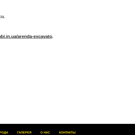
ра.
bi.in.ua/arenda-excavato
.
РОДА
ГАЛЕРЕЯ
О НАС
КОНТАКТЫ