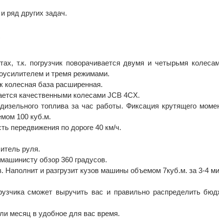
 и ряд других задач.
?
тах, т.к. погрузчик поворачивается двумя и четырьмя колеса
роусилителем и тремя режимами.
ак колесная база расширенная.
ается качественными колесами JCB 4CX.
 дизельного топлива за час работы. Фиксация крутящего моме
емом 100 куб.м.
ть передвижения по дороге 40 км/ч.
итель руля.
машинисту обзор 360 градусов.
в. Наполнит и разгрузит кузов машины объемом 7куб.м. за 3-4 м
рузчика сможет выручить вас и правильно распределить бю
ли месяц в удобное для вас время.