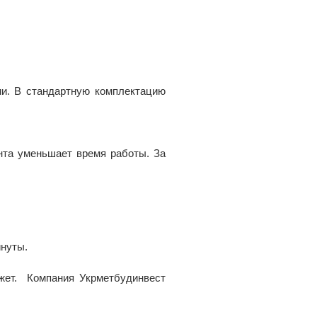
ми. В стандартную комплектацию
нта уменьшает время работы. За
инуты.
джет. Компания Укрметбудинвест