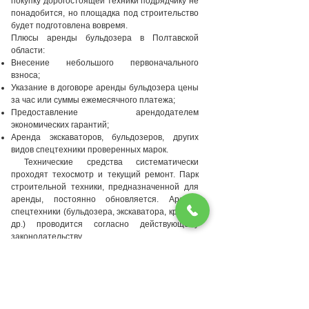
покупку дорогостоящей техники подрядчику не
понадобится, но площадка под строительство
будет подготовлена вовремя.
Плюсы аренды бульдозера в Полтавской
области:
Внесение небольшого первоначального
взноса;
Указание в договоре аренды бульдозера цены
за час или суммы ежемесячного платежа;
Предоставление арендодателем
экономических гарантий;
Аренда экскаваторов, бульдозеров, других
видов спецтехники проверенных марок.
Технические средства систематически
проходят техосмотр и текущий ремонт. Парк
строительной техники, предназначенной для
аренды, постоянно обновляется. Аренда
спецтехники (бульдозера, экскаватора, крана и
др.) проводится согласно действующему
законодательству.
Техническая характеристика
бульдозера D6M LGP
Компания-производитель CATERPILLAR