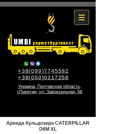
UMBI
укрметбудінвест
+38(099)7745592
+38(050)0217258
Украина, Полтавская область,
г.Пирятин, ул. Завокзальная, 58
Аренда бульдозера CATERPILLAR
D6M XL