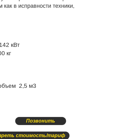
 как в исправности техники,
142 кВт
0 кг
 объем 2,5 м3
Позвонить
реть стоимость/тариф