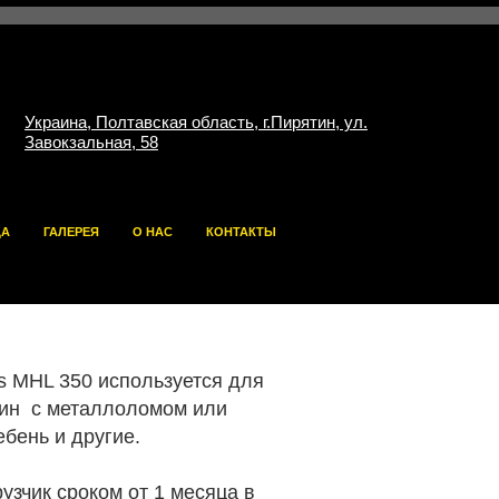
Украина, Полтавская область, г.Пирятин, ул.
Завокзальная, 58
ДА
ГАЛЕРЕЯ
О НАС
КОНТАКТЫ
s MHL 350 используется для
шин с металлоломом или
ебень и другие.
рузчик сроком от 1 месяца в