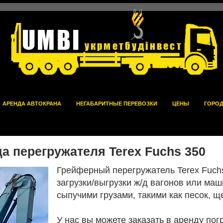
UMBI
укрметбудінвест
АРЕНДА АВТОКРАНА
НЕГАБАРИТНЫЕ ПЕРЕВОЗКИ
ЦЕНЫ
ГОРО
а перегружателя Terex Fuchs 350
Грейферный перегружатель Terex Fuch
загрузки/выгрузки ж/д вагонов или ма
сыпучими грузами, такими как песок, щ
У нас вы можете заказать в аренду пог